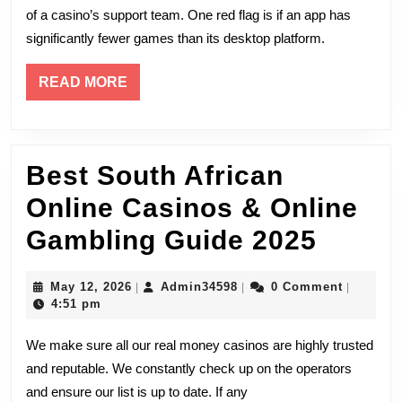
Best
of a casino’s support team. One red flag is if an app has
significantly fewer games than its desktop platform.
Canadian
Online
READ
READ MORE
MORE
Casino
Sites
Best South African
Online Casinos & Online
Best
Gambling Guide 2025
South
May
Admin34598
May 12, 2026
Admin34598
0 Comment
|
|
|
Africa
12,
4:51 pm
2026
Onlin
We make sure all our real money casinos are highly trusted
Casin
and reputable. We constantly check up on the operators
and ensure our list is up to date. If any
&