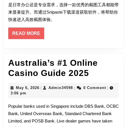
是日常办公还是专业需求，选择一款优秀的截图工具都能带
来显著提升。而通过Snipaste下载渠道获取软件，将帮助你
快速进入高效截图体验。
READ
READ MORE
MORE
Australia’s #1 Online
Australia
Casino Guide 2025
#1
May
Admin34598
May 6, 2026
Admin34598
0 Comment
|
|
|
Online
6,
3:06 pm
2026
Casino
Popular banks used in Singapore include DBS Bank, OCBC
Guide
Bank, United Overseas Bank, Standard Chartered Bank
Limited, and POSB Bank. Live dealer games have taken
2025