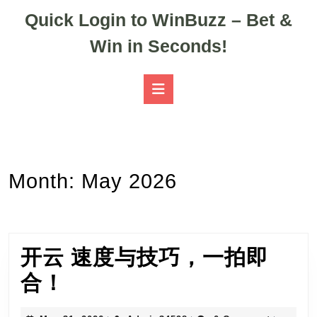
Skip
Quick Login to WinBuzz – Bet &
to
content
Win in Seconds!
Skip
to
Open
content
Button
Month:
May 2026
开云 速度与技巧，一拍即
开
合！
云