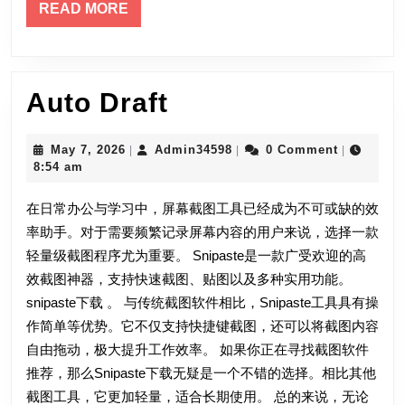
READ
Gambl
READ MORE
MORE
Guide
2025
Auto
Auto Draft
Draft
May
Admin34598
May 7, 2026
Admin34598
0 Comment
|
|
|
7,
8:54 am
2026
在日常办公与学习中，屏幕截图工具已经成为不可或缺的效
率助手。对于需要频繁记录屏幕内容的用户来说，选择一款
轻量级截图程序尤为重要。 Snipaste是一款广受欢迎的高
效截图神器，支持快速截图、贴图以及多种实用功能。
snipaste下载 。 与传统截图软件相比，Snipaste工具具有操
作简单等优势。它不仅支持快捷键截图，还可以将截图内容
自由拖动，极大提升工作效率。 如果你正在寻找截图软件
推荐，那么Snipaste下载无疑是一个不错的选择。相比其他
截图工具，它更加轻量，适合长期使用。 总的来说，无论