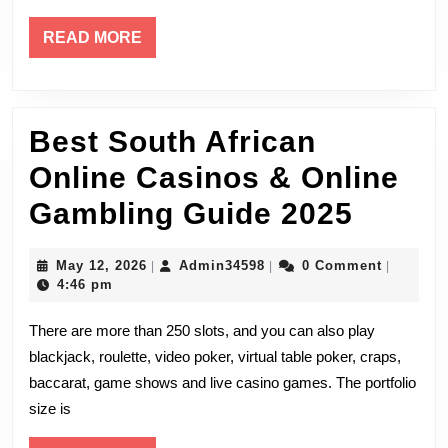
Onlin
READ
READ MORE
MORE
Gambl
Guide
Best South African
2025
Online Casinos & Online
Best
Gambling Guide 2025
South
May
Admin34598
May 12, 2026
Admin34598
0 Comment
|
|
|
Africa
12,
4:46 pm
2026
Onlin
There are more than 250 slots, and you can also play
Casin
blackjack, roulette, video poker, virtual table poker, craps,
baccarat, game shows and live casino games. The portfolio
&
size is
Onlin